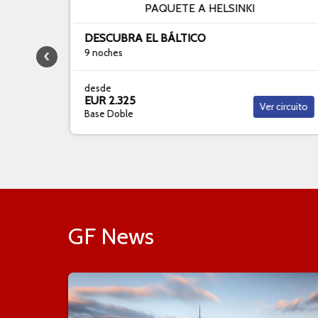
PAQUETE A HELSINKI
DESCUBRA EL BÁLTICO
9 noches
desde
EUR 2.325
ircuito
Ver circuito
Base Doble
GF News