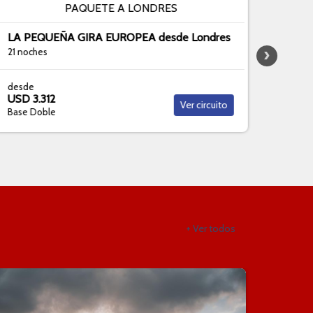
PAQUETE A LONDRES
LA PEQUEÑA GIRA EUROPEA desde Londres
Japón 
21 noches
13 noc
desde
desde
USD 3.312
USD 8
Ver circuito
Base Doble
Base D
+ Ver todos