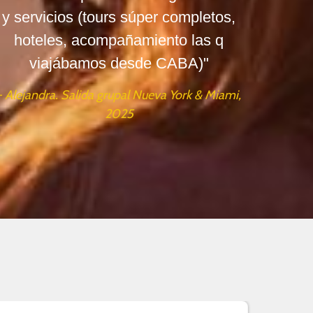
y servicios (tours súper completos,
hoteles, acompañamiento las q
viajábamos desde CABA)"
- Alejandra. Salida grupal Nueva York & Miami,
2025