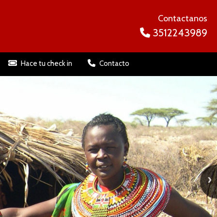
Contactanos
3512243989
Hace tu check in
Contacto