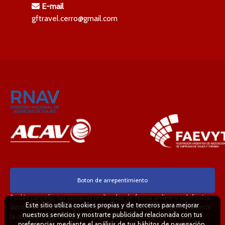
E-mail
gftravel.cerro@gmail.com
Boton de arrepentimiento
Podés cancelar tus compras realizadas de forma online o telefonica
Este sitio utiliza cookies propias y de terceros para mejorar
dentro de un plazo máximo de 10 días desde la fecha que realizaste
nuestros servicios y mostrarte publicidad relacionada con tus
la compra (Disp.954/2025). Según decreto 809/2024 las tarifas
preferencias mediante el análisis de tus hábitos de navegación.