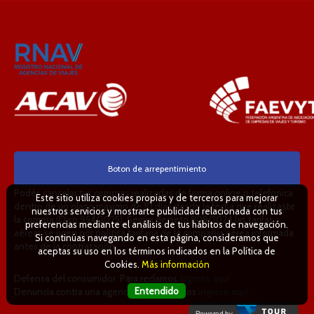
Boton de arrepentimiento
Podés cancelar tus compras realizadas de forma online o telefonica
Este sitio utiliza cookies propias y de terceros para mejorar
dentro de un plazo máximo de 10 días desde la fecha que realizaste
nuestros servicios y mostrarte publicidad relacionada con tus
la compra (Disp.954/2025). Según decreto 809/2024 las tarifas
preferencias mediante el análisis de tus hábitos de navegación.
aéreas se rigen por política tarifaria de la compañía aérea informada
Si continúas navegando en esta página, consideramos que
antes de la contratación.
aceptas su uso en los términos indicados en la Política de
Cookies.
Más información
Defensa del consumidor. Para reclamos
ingrese aquí
Entendido
Denuncia contra una agencia. Para reclamos
ingrese aquí