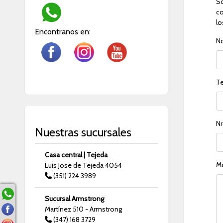
So
co
lo
Encontranos en:
N
T
Nr
Nuestras sucursales
Casa central | Tejeda
Mo
Luis Jose de Tejeda 4054
(351) 224 3989
Sucursal Armstrong
Martínez 510 - Armstrong
(347) 168 3729