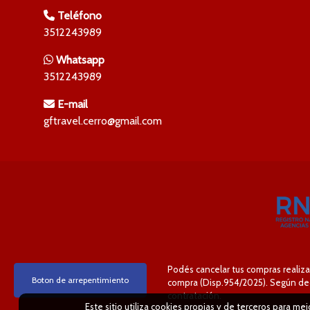
Teléfono
3512243989
Whatsapp
3512243989
E-mail
gftravel.cerro@gmail.com
Podés cancelar tus compras realiza
Boton de arrepentimiento
compra (Disp.954/2025). Según decr
contratación.
Este sitio utiliza cookies propias y de terceros para me