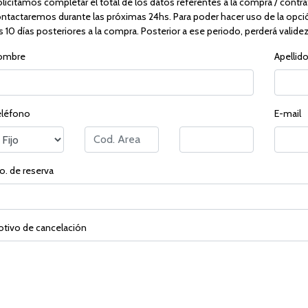
licitamos completar el total de los datos referentes a la compra / cont
ntactaremos durante las próximas 24hs. Para poder hacer uso de la opci
s 10 días posteriores a la compra. Posterior a ese periodo, perderá valide
ombre
Apellid
eléfono
E-mail
o. de reserva
tivo de cancelación