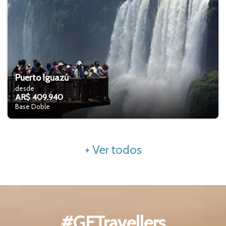
Puerto Iguazú
desde
AR$ 409.940
Base Doble
+ Ver todos
#GFTravellers