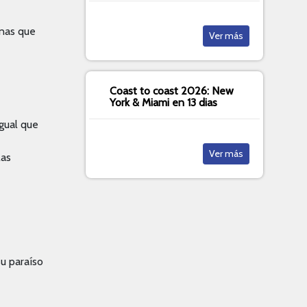
onas que
Ver más
Coast to coast 2026: New
York & Miami en 13 dias
gual que
Ver más
las
u paraíso