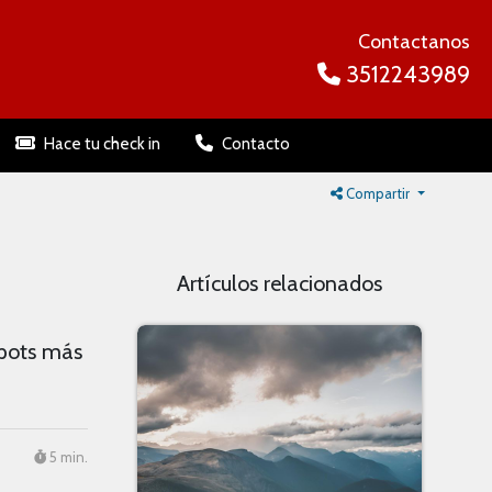
Contactanos
3512243989
Hace tu check in
Contacto
Compartir
Artículos relacionados
spots más
5 min.