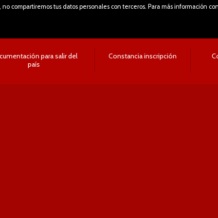
 no compartiremos tus datos personales con terceros. Para más información consu
umentación para salir del
Constancia inscripción
C
país