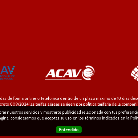
das de forma online o telefonica dentro de un plazo máximo de 10 días desde
eto 809/2024 las tarifas aéreas se rigen por política tarifaria de la compañ
jorar nuestros servicios y mostrarte publicidad relacionada con tus preferenc
ina, consideramos que aceptas su uso en los términos indicados en la Polí
Entendido