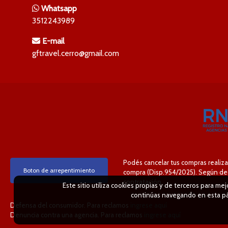
Whatsapp
3512243989
E-mail
gftravel.cerro@gmail.com
Podés cancelar tus compras realiza
Boton de arrepentimiento
compra (Disp.954/2025). Según decr
contratación.
Este sitio utiliza cookies propias y de terceros para me
continúas navegando en esta pág
Defensa del consumidor. Para reclamos
ingrese aquí
Denuncia contra una agencia. Para reclamos
ingrese aquí