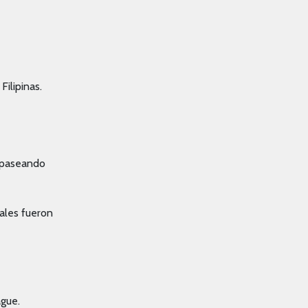
ilipinas.
, paseando
ales fueron
ague.