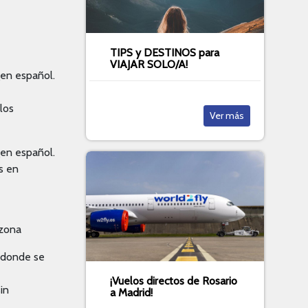
TIPS y DESTINOS para
VIAJAR SOLO/A!
gen español.
los
Ver más
gen español.
s en
 zona
d,donde se
¡Vuelos directos de Rosario
in
a Madrid!